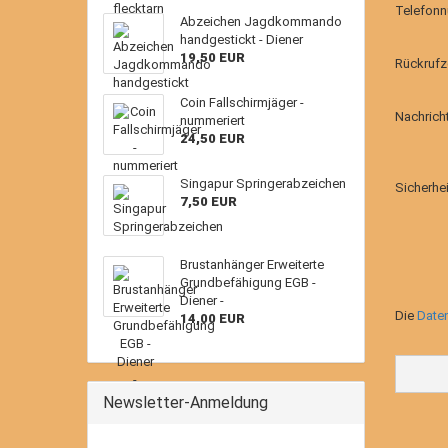
Telefon
Abzeichen Jagdkommando
handgestickt - Diener
19,50 EUR
Rückrufz
Coin Fallschirmjäger -
Nachrich
nummeriert
24,50 EUR
Singapur Springerabzeichen
Sicherhe
7,50 EUR
Brustanhänger Erweiterte
Grundbefähigung EGB -
Diener -
DATEN
Die
Date
14,00 EUR
Newsletter-Anmeldung