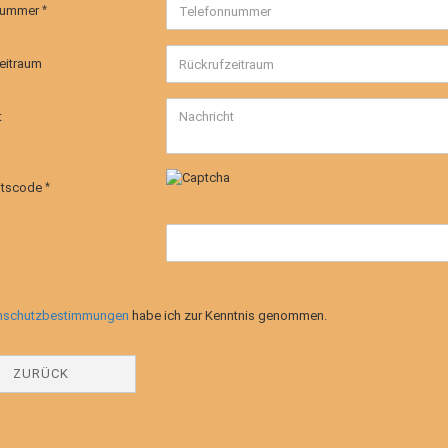
nummer
eitraum
t
itscode
SCHUTZBESTIMMUNGEN
nschutzbestimmungen
habe ich zur Kenntnis genommen.
ZURÜCK