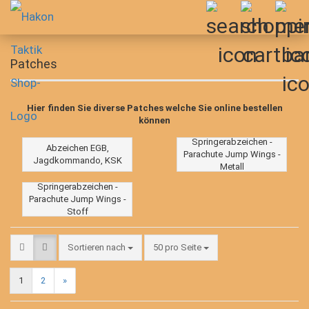
Patches
Hier finden Sie diverse Patches welche Sie online bestellen
können
Springerabzeichen -
Abzeichen EGB,
Parachute Jump Wings -
Jagdkommando, KSK
Metall
Springerabzeichen -
Parachute Jump Wings -
Stoff
Sortieren nach
pro Seite
Sortieren nach
50 pro Seite
1
2
»